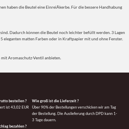
nen haben die Beutel eine EinreiÃkerbe. Für die bessere Handhabung
t sind. Dadurch können die Beutel noch leichter befüllt werden. 3 Lagen
n 5 eleganten matten Farben oder in Kraftpapier mit und ohne Fenster.
s mit Aromaschutz-Ventil anbieten.
utto bestellen ?
Wie groß ist die Lieferzeit ?
43,02 EUR
Über 90% der Bestellungen verschicken wir am Tag
der Bestellung. Die Auslieferung durch DPD kann 1-
3 Tage dauern.
hlag bezahlen ?