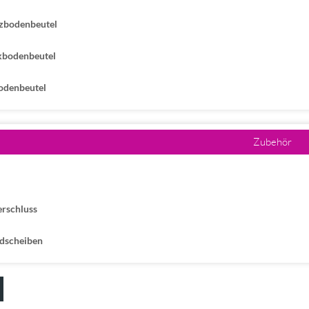
zbodenbeutel
bodenbeutel
odenbeutel
Zubehör
erschluss
dscheiben