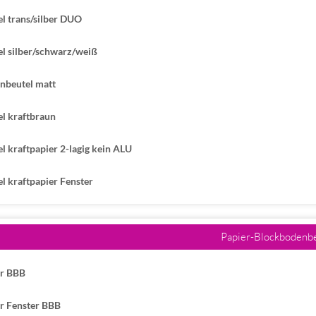
l trans/silber DUO
l silber/schwarz/weiß
nbeutel matt
l kraftbraun
l kraftpapier 2-lagig kein ALU
l kraftpapier Fenster
Papier-Blockbodenb
er BBB
r Fenster BBB