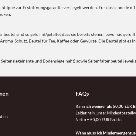
lippe zur Erstöffnungsgarantie versiegelt werden. Für das schnelle öff
Ecken.
beutel sind so geformt/gefaltet dass sie bereits stehen, bevor sie gefüll
 Aroma-Schutz. Beutel für Tee, Kaffee oder Gewürze. Die Beutel gibt es i
4 Seitensiegelnähte und Bodensiegelnaht) sowie Seitenfaltenbeutel jeweil
onen
FAQs
Kann ich weniger als 50,00 EUR Br
Leider nein, unser Mindestbestellwert ist 
ation
Netto = 50,00 EUR Brutto.
Wann muss ich Mindermengenzusc