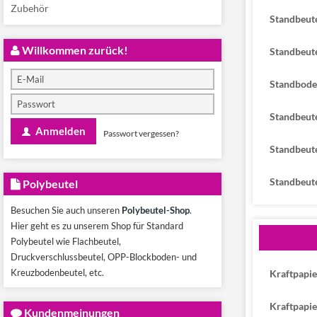
Zubehör
Standbeute
Willkommen zurück!
Standbeute
Standbode
Standbeute
Anmelden
Passwort vergessen?
Standbeute
Standbeute
Polybeutel
Besuchen Sie auch unseren
Polybeutel-Shop
.
Hier geht es zu unserem Shop für Standard
Polybeutel wie Flachbeutel,
Druckverschlussbeutel, OPP-Blockboden- und
Kreuzbodenbeutel, etc.
Kraftpapi
Kraftpapie
Kundenmeinungen