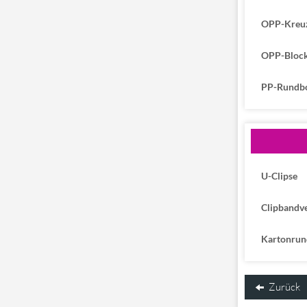
OPP-Kreu
OPP-Block
PP-Rundb
U-Clipse
Clipbandv
Kartonrun
Zurück