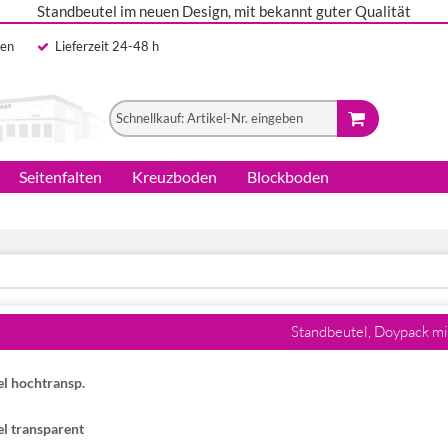
Standbeutel im neuen Design, mit bekannt guter Qualität
len
Lieferzeit 24-48 h
Seitenfalten
Kreuzboden
Blockboden
Standbeutel, Doypack mi
l hochtransp.
l transparent