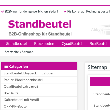
B2B
– nur für den gewerblichen Bedarf
Risikofrei a
uf Rechnung bestel
Standbeutel
Blockboden
QuadBeutel
BoxBeutel
Startseite
»
Sitemap
Sitemap
Kategorien
Standbeutel, Doypack mit Zipper
Papier-Blockbodenbeutel
QuadBeutel extra groß
BoxBeutel
Standbeute
Kaffeebeutel mit Ventil
Standbeute
OPP-PP-Beutel